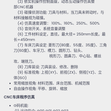
(2)
依实机操作控制面盘，动态互动操作仿真整
部
CNC
机器
(3)
碰撞侦测功能
:
刀具与材料，当刀具未转动时，与
材料接触视为碰撞。
(4)
仿真速度调整：
100%
、
160%
、
250%
、
500%
(5)
音效开关、系统音量调整
(6)
工件材料设定，直径。最大径
= 250mm
长度。最
长
=450mm
(7)
车床刀具设定
:
菱形刀
(80
度、
55
度、
35
度
)
、三角
刀
(60
度
)
、车牙刀、槽刀、圆形刀、钻头、
桃形刀、圆鼻刀、中心钻、螺丝
攻、端铣刀。
(8)
刀库装设
:
刀具装设、修改、删除
(9)
标准视角
:
上视
(XY)
、前视
(ZX)
、侧视
(YZ)
、立
体
(ISO)
常用缩放视角
:
材料范围、床台范围、机械范围
自由操作视角
:
平移、旋转、缩放
CNC
车床程序仿真
G
码机能
:
(1)
运动指令
: G00 G01 G02 G03