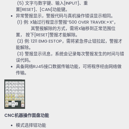
(5)
文字与数字键、输入
[INPUT]
、重
置
[RESET]
、
[CAN]
功能键。
异常警报显示，警报代码与真机操作错误显示相同。
(1)
例
: X
轴过行程显示警报
”500 OVER TRAVEK:+X”
，
其警报解除的方式，需将
X
轴移到正常范围位
置， 按下
[RESET]
警报才能解除。
(2)
例
: 1211 EMG ESTOP
，需将紧急停止钮拉起，警报才
能解除。
(3)
警报显示讯息，系统会记录每次警报发生的时间与错
误代码。
具备网络
RJ45
接口数据传输功能，可将程序经由网络做
传输。
CNC
机器操作面盘功能
模式选择钮功能