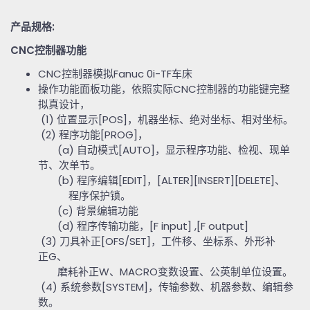
产品规格
:
CNC
控制器功能
CNC
控制器模拟
Fanuc 0i-TF
车床
操作功能面板功能，依照实际
CNC
控制器的功能键完整
拟真设计，
(1)
位置显示
[POS]
，机器坐标、绝对坐标、相对坐标。
(2)
程序功能
[PROG]
，
(a)
自动模式
[AUTO]
，显示程序功能、检视、现单
节、次单节。
(b)
程序编辑
[EDIT]
，
[ALTER][INSERT][DELETE]
、
程序保护锁。
(c)
背景编辑功能
(d)
程序传输功能，
[F input] ,[F output]
(3)
刀具补正
[OFS/SET]
，工件移、坐标系、外形补
正
G
、
磨耗补正
W
、
MACRO
变数设置、公英制单位设置。
(4)
系统参数
[SYSTEM]
，传输参数、机器参数、编辑参
数。