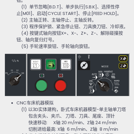
钮。
(1)
单节忽略
[B.D.T]
、单步执行
[S.B.K]
、选择性停
止
[M01]
、启动
[CYCLE START]
、停止
[FEED HOLD]
。
(2)
主轴正转、主轴停止、主轴反转。
(3)
程序保护锁、紧急停止钮、刀具换刀钮、冷却液。
(4)
按键式轴向按钮
X+
、
X-
、
Z+
、
Z-
、解除碰撞按
钮、轴向复归灯号。
(5)
手轮速率旋钮、手轮轴向旋钮。
CNC
车床机器模拟
(1)
以
3D
实体建构，卧式车床机器模型
-
单主轴单刀塔
包含夹头、夹爪、 刀塔、刀具、尾座、顶针
快速移动
: X
轴
20 m/min
、
Z
轴
24 m/min
切削进给最高
: X
轴
6 m/min
、
Z
轴
8 m/min