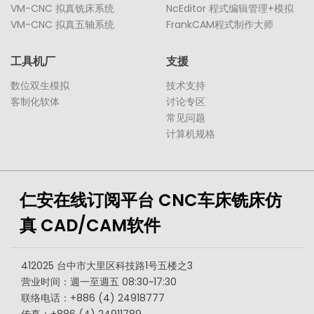
VM-CNC 拟真铣床系统
NcEditor 程式编辑管理+模拟
VM-CNC 拟真五轴系统
FrankCAM程式制作大师
工具机厂
支援
数位双生模拟
技术支持
客制化软体
讨论专区
常见问题
计算机规格
仁安在线订阅平台 CNC车床铣床仿
真 CAD/CAM软件
412025 台中市大里区科技路1号五楼之3
营业时间：週一至週五 08:30~17:30
联络电话：+886 (4) 24918777