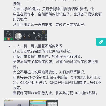
按键，
在
MPG
手轮模式，只显示
[
手轮
][
刻度调整
]
旋钮，让
学生在操作中，自然而然的就记住了，也具备了模块化群
组的概念，
从此不用老师一再的提醒，要转这里要按那里。
一人一机，可以重复不断的练习
透过自动执行完整仿真程序切削过程，
可使用单节执行或暂停，检查程序执行细节，
更容易清楚了解程序内容，可放心的测试程序内容正确
性，
完全不用担心铁屑喷溅烫伤，刀具崩坏等情况。
可直接在
CNC
控制器上做程序编辑、
OFFSET
刀长补正设
定、
CNC
坐标系设定、
CNC
程序切削自动操作
......
等各种
设定。
重复练习到非常熟悉为止，扎实地打稳
CNC
操作基础。