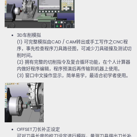
3D
车削模拟
(1)
可完整模拟由
CAD / CAM
转出或手工写作之
CNC
程
序，事先检查程序刀具路径图，可减少刀具碰撞及测试切
削时间。
(2)
拥有完整的切削指令及复合循环功能，在个人计算器
内做好程序编辑，程序预演后再传输到机器上使用。
(3)
窗口中文操作显示，简单易学，最适合初学者使用。
OFFSET
刀长补正设定
可对刀具长度的校刀设定进行模拟，量测刀具得出刀长补