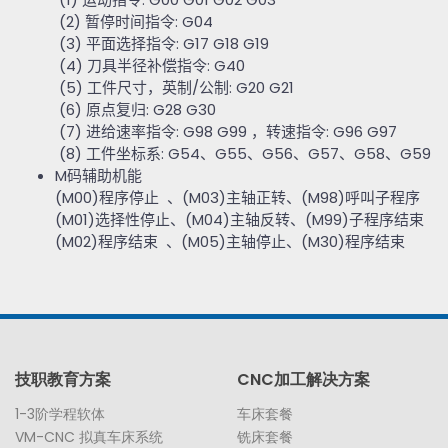
(2)
暂停时间指令
: G04
(3)
平面选择指令
: G17 G18 G19
(4)
刀具半径补偿指令
: G40
(5)
工件尺寸，英制
/
公制
: G20 G21
(6)
原点复归
: G28 G30
(7)
进给速率指令
: G98 G99
，转速指令
: G96 G97
(8)
工件坐标系
: G54
、
G55
、
G56
、
G57
、
G58
、
G59
M
码辅助机能
(M00)
程序停止
、
(M03)
主轴正转、
(M98)
呼叫子程序
(M01)
选择性停止、
(M04)
主轴反转、
(M99)
子程序结束
(M02)
程序结束
、
(M05)
主轴停止、
(M30)
程序结束
技职教育方案
CNC加工解决方案
1-3阶学程软体
车床套餐
VM-CNC 拟真车床系统
铣床套餐