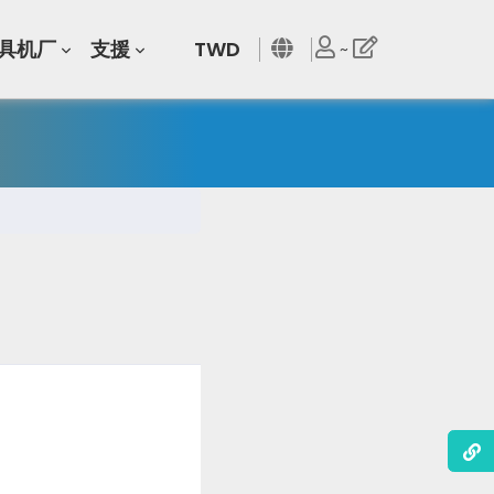
具机厂
支援
TWD
~