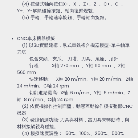
(4) 按鍵式軸向按鈕X+、X-、Z+、Z-、C+、C-、
Y+、Y-解除碰撞按鈕、軸向復歸燈號。
(5) 手輪、手輪速率旋鈕、手輪軸向旋鈕。
CNC車床機器模擬
(1) 以3D實體建構，臥式車銑複合機器模型-單主軸單
刀塔
包含夾頭、夾爪、 刀塔、刀具、尾座、頂針
行程: X軸 270 mm 、Y軸 110 mm 、Z軸
560 mm
快速移動: X軸 20 m/min、Y軸 20 m/min、Z軸
24 m/min、C軸 24 rpm
切削進給最高: X軸 6 m/min、Y軸 6 m/min、Z
軸 8 m/min、C軸 24 rpm
(2) 依實機操作控制面盤，動態互動操作模擬整部CNC
機器
(3) 碰撞偵測功能: 刀具與材料，當刀具未轉動時，與
材料接觸視為碰撞。
(4) 模擬速度調整： 50%、100%、250%、500%