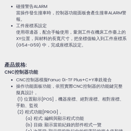
碰撞警告ALARM
當操作發生撞車時，控制器功能面板會產生撞車ALARM警
報。
工件座標系設定
使用尋邊器，配合手輪使用，量測工件在機床工作臺上的
XY位置，與材料的長寬尺寸，把坐標值輸入到工件座標系
(G54-G59) 中，完成座標系設定。
產品規格:
CNC控制器功能
CNC控制器模擬Fanuc 0i-TF Plus+C+Y車銑複合
操作功能面板功能，依照實際CNC控制器的功能鍵完整
擬真設計，
(1) 位置顯示[POS]，機器座標、絕對座標、相對座標、
手動、監視
(2) 程式功能[PROG]，
(a) 程式: 編輯與顯示程式功能
(b) 目錄: 顯示當前紀錄的部件程式一覽