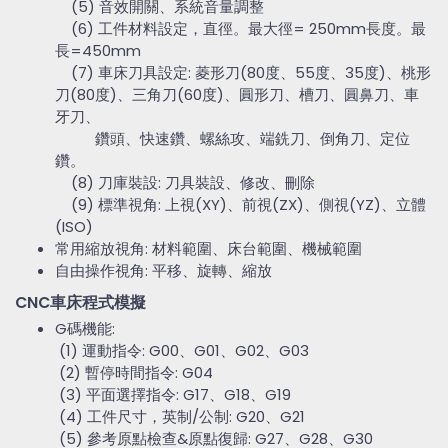
(5) 音效開關、系統音量調整
(6) 工件材料設定，直徑。最大徑= 250mm長度。最
長=450mm
(7) 車床刀具設定: 菱形刀(80度、55度、35度)、桃形
刀(80度)、三角刀(60度)、圓形刀、槽刀、圓鼻刀、車
牙刀、
鑽頭、快速鑽、螺絲攻、端銑刀、倒角刀、定位
鑽。
(8) 刀庫裝設: 刀具裝設、修改、刪除
(9) 標準視角: 上視(XY)、前視(ZX)、側視(YZ)、立體
(ISO)
常用縮放視角: 材料範圍、床台範圍、機械範圍
自由操作視角: 平移、旋轉、縮放
CNC車床程式模擬
G碼機能:
(1) 運動指令: G00、G01、G02、G03
(2) 暫停時間指令: G04
(3) 平面選擇指令: G17、G18、G19
(4) 工件尺寸，英制/公制: G20、G21
(5) 參考原點檢查&原點復歸: G27、G28、G30