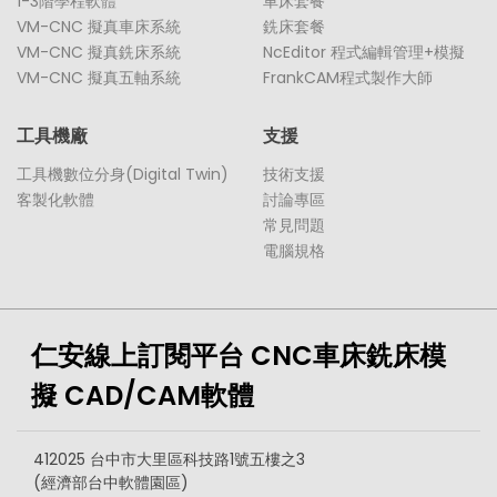
1-3階學程軟體
車床套餐
VM-CNC 擬真車床系統
銑床套餐
VM-CNC 擬真銑床系統
NcEditor 程式編輯管理+模擬
VM-CNC 擬真五軸系統
FrankCAM程式製作大師
工具機廠
支援
工具機數位分身(Digital Twin)
技術支援
客製化軟體
討論專區
常見問題
電腦規格
仁安線上訂閱平台 CNC車床銑床模
擬 CAD/CAM軟體
412025 台中市大里區科技路1號五樓之3
(經濟部台中軟體園區)