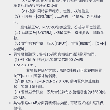
(c) 次單節: 顯示當前執行中的程序段的指令值和接
著要執行的程序段的指令值
(d) 檢索: 同時顯示程序、位置、模態信息
(3) 刀具補正[OFS/SET]，工件移、坐標系、外形補正
G、
磨耗補正W、MACRO變數設置、公英制單位設置。
(4) 系統參數[SYSTEM]，傳輸參數、機器參數、編輯參
數。
(5) 文字與數字鍵、輸入[INPUT]、重置[RESET]、[CAN]
功能鍵。
異常警報顯示，警報代碼與真機操作錯誤顯示相同。
(1) 例: X軸過行程顯示警報”
OT0500 OVER
TRAVEK:+X
”，
其警報解除的方式，需將X軸移到正常範圍位置，
按下[RESET]警報才能解除。
(2) 例: EX1211 EMERGENCY STOP, 需將緊急停止鈕拉
起，警報才能解除。
(3) 警報顯示訊息，系統會記錄每次警報發生的時間與錯
誤代碼。
具備網路RJ45介面資料傳輸功能，可將程式經由網路做
傳輸。