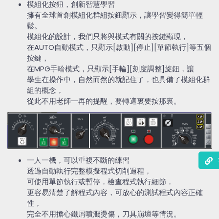
模組化按鈕，創新智慧學習
擁有全球首創模組化群組按鈕顯示，讓學習變得簡單輕
鬆。
模組化的設計，我們只將與模式有關的按鍵顯現，
在AUTO自動模式，只顯示[啟動][停止][單節執行]等五個
按鍵，
在MPG手輪模式，只顯示[手輪][刻度調整]旋鈕，讓
學生在操作中，自然而然的就記住了，也具備了模組化群
組的概念，
從此不用老師一再的提醒，要轉這裏要按那裏。
一人一機，可以重複不斷的練習
透過自動執行完整模擬程式切削過程，
可使用單節執行或暫停，檢查程式執行細節，
更容易清楚了解程式內容，可放心的測試程式內容正確
性，
完全不用擔心鐵屑噴濺燙傷，刀具崩壞等情況。