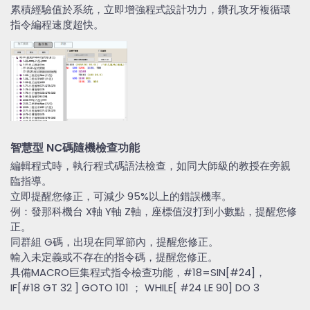
累積經驗值於系統，立即增強程式設計功力，鑽孔攻牙複循環
指令編程速度超快。
智慧型 NC碼隨機檢查功能
編輯程式時，執行程式碼語法檢查，如同大師級的教授在旁親
臨指導。
立即提醒您修正，可減少 95%以上的錯誤機率。
例：發那科機台 X軸 Y軸 Z軸，座標值沒打到小數點，提醒您修
正。
同群組 G碼，出現在同單節內，提醒您修正。
輸入未定義或不存在的指令碼，提醒您修正。
具備MACRO巨集程式指令檢查功能，#18=SIN[#24]，
IF[#18 GT 32 ] GOTO 101 ； WHILE[ #24 LE 90] DO 3