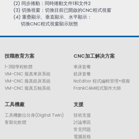
(2) 同步捲動：同時捲動文件1和文件2
(3) 切換視窗：切換目前已開啟的CNC程式視窗
(4) 重疊顯示、垂直顯示、水平顯示：
切換CNC程式視窗顯示狀態
技職教育方案
CNC加工解决方案
1-3階學程軟體
車床套餐
VM-CNC 擬真車床系統
銑床套餐
VM-CNC 擬真銑床系統
NcEditor 程式編輯管理+模擬
VM-CNC 擬真五軸系統
FrankCAM程式製作大師
工具機廠
支援
工具機數位分身(Digital Twin)
技術支援
客製化軟體
討論專區
常見問題
電腦規格