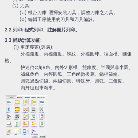
(2) 刀具:
(a) 機台刀庫: 選擇安裝刀具，調整刀庫之刀具。
(b) 編輯工序使用的刀具和刀具備註。
2.2 列印: 程式列印、註解圖片列印。
2.3 輔助計算功能:
(1) 車床專家(選購):
外徑錐度、內徑錐度、螺紋、外徑圓球、端面槽、圓弧
槽、
快速倒C角R角、內外V 形槽、雙錐度、半圓與非半圓、
齒緣倒角、內徑圓弧、三角函數換算、鍋桿齒輪、
圓弧過點切線、兩線切圓、特殊牙、圓弧、三錐度、
內外徑粗車精車。