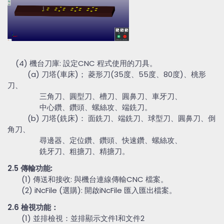
(4) 機台刀庫: 設定CNC 程式使用的刀具。
(a) 刀塔(車床)； 菱形刀(35度、55度、80度)、桃形
刀、
三角刀、圓型刀、槽刀、圓鼻刀、車牙刀、
中心鑽、鑽頭、螺絲攻、端銑刀。
(b) 刀塔(銑床)： 面銑刀、端銑刀、球型刀、圓鼻刀、倒
角刀、
尋邊器、定位鑽、鑽頭、快速鑽、螺絲攻、
銑牙刀、粗搪刀、精搪刀。
2.5 傳輸功能:
(1) 傳送和接收: 與機台連線傳輸CNC 檔案。
(2) iNcFile (選購): 開啟iNcFile 匯入匯出檔案。
2.6 檢視功能：
(1) 並排檢視：並排顯示文件1和文件2