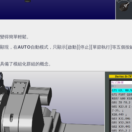
變得簡單輕鬆。
顯現，在
AUTO
自動模式，只顯示
[
啟動
][
停止
][
單節執行
]
等五個按
具備了模組化群組的概念。