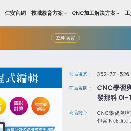
仁安官網
技職教育方案
CNC加工解决方案
工
立即購買
商品編號 ：
352-721-526
CNC學習與培
商品名稱 ：
發那科 0i-
商品簡介 ：
CNC學習與培訓軟體
包含 NcEditor,