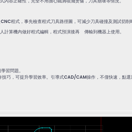
式內容正確性，完全不用擔心鐵屑噴濺燙傷，刀具崩壞等情況。
之
CNC
程式，事先檢查程式刀具路徑圖，可減少刀具碰撞及測試切削
人計算機內做好程式編輯，程式預演後再
傳輸到機器上使用。
服學習問題。
作技巧，可提升學習效率。引導式
CAD/CAM
操作，不僅快速，點選