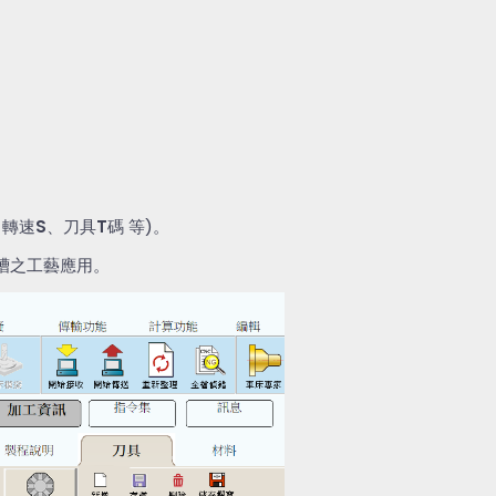
、轉速
S
、刀具
T
碼 等
)
。
槽之工藝應用。