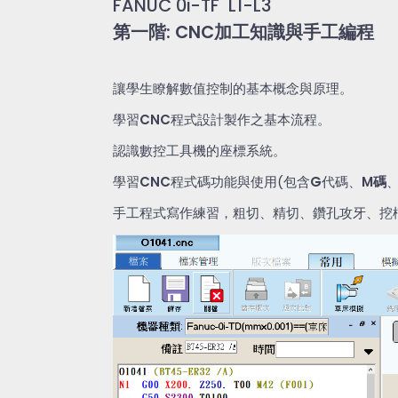
FANUC 0i-TF L1-L3
第一階
: CNC
加工知識與手工編程
讓學生瞭解數值控制的基本概念與原理。
學習
CNC
程式設計製作之基本流程。
認識數控工具機的座標系統。
學習
CNC
程式碼功能與使用
(
包含
G
代碼、
M
碼
手工程式寫作練習，粗切、精切、鑽孔攻牙、挖