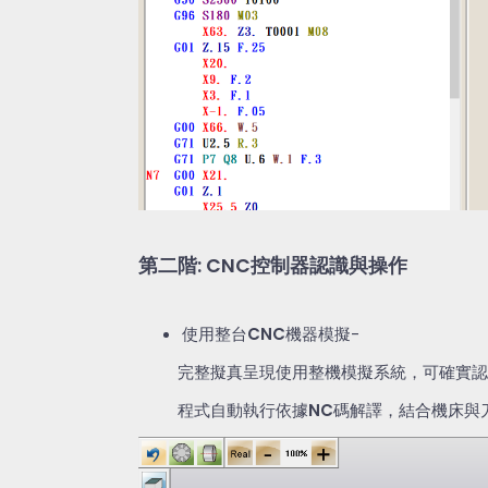
第二階
: CNC
控制器認識與操作
使用整台
CNC
機器模擬
-
完整擬真呈現使用整機模擬系統，可確實認
程式自動執行依據
NC
碼解譯，結合機床與