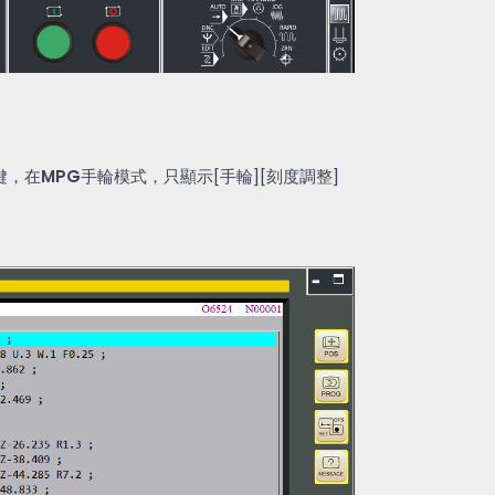
鍵，在
MPG
手輪模式，只顯示
[
手輪
][
刻度調整
]