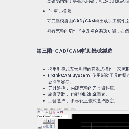
更容易清楚了解程式內容，可放心的測試程
3D
車削模擬
可完整模擬由
CAD/CAM
轉出或手工寫作
擁有完整的切削指令及複合循環功能，在個
第三階
-CAD/CAM
輔助機械製造
採用引導式五大步驟的直覺式操作，來克
FrankCAM System-
使用輔助工具的操
更簡單容易。
刀具選擇， 內建完整的刀具資料庫。
輪廓選取， 自動判斷相鄰圖素。
工藝選擇， 多樣化直覺式選擇設定。